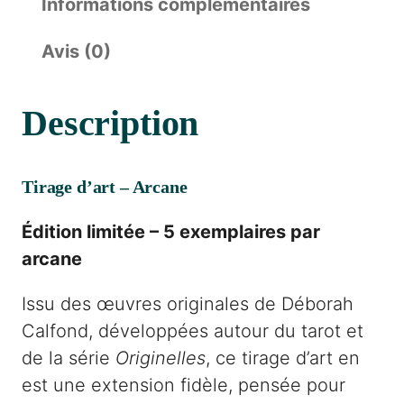
Informations complémentaires
t
é
Avis (0)
d
e
Description
T
i
r
Tirage d’art – Arcane
a
g
Édition limitée – 5 exemplaires par
e
arcane
d
Issu des œuvres originales de Déborah
'
Calfond, développées autour du tarot et
a
de la série
Originelles
, ce tirage d’art en
r
est une extension fidèle, pensée pour
t