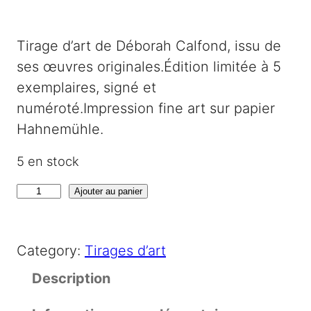
Tirage d’art de Déborah Calfond, issu de
ses œuvres originales.Édition limitée à 5
exemplaires, signé et
numéroté.Impression fine art sur papier
Hahnemühle.
5 en stock
q
Ajouter au panier
u
a
Category:
Tirages d’art
n
t
Description
i