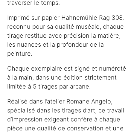
traverser le temps.
–
L
Imprimé sur papier Hahnemühle Rag 308,
a
reconnu pour sa qualité muséale, chaque
p
tirage restitue avec précision la matière,
a
les nuances et la profondeur de la
p
peinture.
e
s
Chaque exemplaire est signé et numéroté
s
à la main, dans une édition strictement
e
limitée à 5 tirages par arcane.
Réalisé dans l’atelier Romane Angelo,
spécialisé dans les tirages d’art, ce travail
d’impression exigeant confère à chaque
pièce une qualité de conservation et une