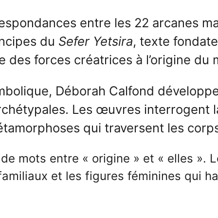
respondances entre les 22 arcanes maj
incipes du
Sefer Yetsira
, texte fondat
 des forces créatrices à l’origine du
symbolique, Déborah Calfond développ
archétypales. Les œuvres interrogent l
métamorphoses qui traversent les corps 
 de mots entre « origine » et « elles ». 
s familiaux et les figures féminines qui h