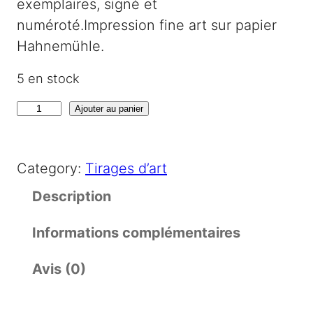
exemplaires, signé et
numéroté.Impression fine art sur papier
Hahnemühle.
5 en stock
q
Ajouter au panier
u
a
Category:
Tirages d’art
n
t
Description
i
Informations complémentaires
t
é
Avis (0)
d
e