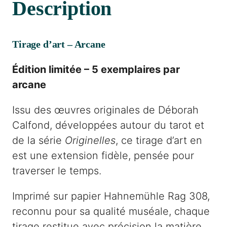
Description
T
i
r
Tirage d’art – Arcane
a
g
Édition limitée – 5 exemplaires par
e
arcane
d
Issu des œuvres originales de Déborah
'
Calfond, développées autour du tarot et
a
de la série
Originelles
, ce tirage d’art en
r
est une extension fidèle, pensée pour
t
traverser le temps.
–
L
Imprimé sur papier Hahnemühle Rag 308,
a
reconnu pour sa qualité muséale, chaque
M
tirage restitue avec précision la matière,