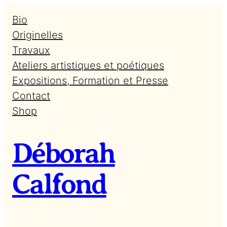
Aller
Bio
au
Originelles
contenu
Travaux
Ateliers artistiques et poétiques
Expositions, Formation et Presse
Contact
Shop
Déborah
Calfond